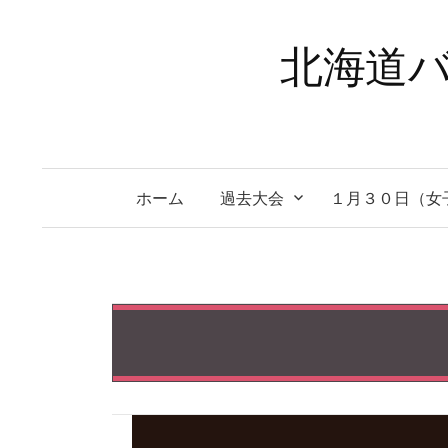
コ
ン
北海道バ
テ
ン
ツ
へ
ス
ホーム
過去大会
１月３０日（女
キ
ッ
プ