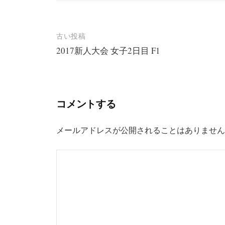
投
古い投稿
2017新人大会 女子2日目 F1
稿
ナ
ビ
コメントする
ゲ
ー
メールアドレスが公開されることはありません
シ
ョ
ン