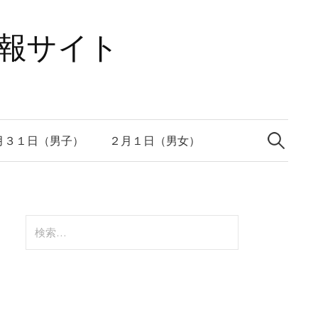
速報サイト
検
索:
月３１日（男子）
２月１日（男女）
検
索: