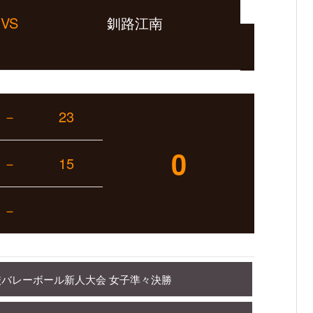
VS
釧路江南
－
23
0
－
15
－
校バレーボール新人大会 女子準々決勝