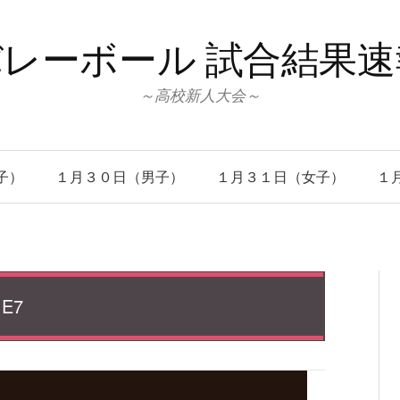
レーボール 試合結果
～高校新人大会～
子）
１月３０日（男子）
１月３１日（女子）
１
E7