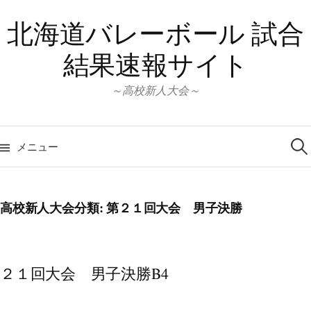
コ
北海道バレーボール 試合
ン
テ
結果速報サイト
ン
ツ
～高校新人大会～
へ
ス
検
キ
索:
メニュー
ッ
プ
高校新人大会分類:
第２１回大会 男子決勝
２１回大会 男子決勝B4