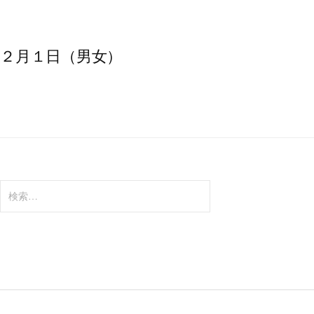
２月１日（男女）
検
索: