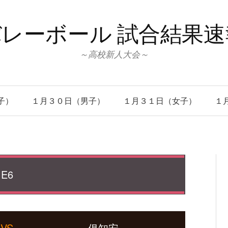
レーボール 試合結果
～高校新人大会～
子）
１月３０日（男子）
１月３１日（女子）
１
E6
VS
俱知安