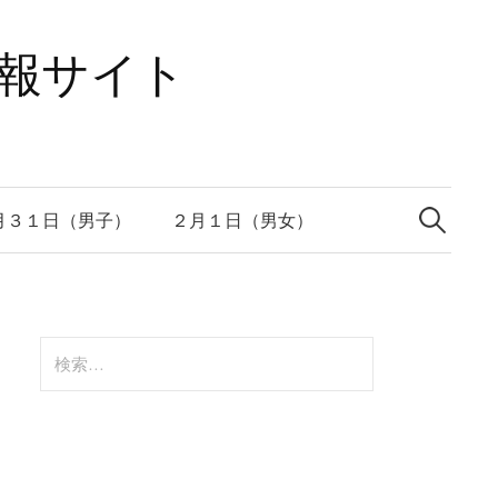
速報サイト
検
索:
月３１日（男子）
２月１日（男女）
検
索: