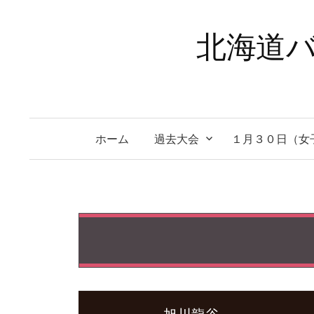
コ
ン
北海道バ
テ
ン
ツ
へ
ス
ホーム
過去大会
１月３０日（女
キ
ッ
プ
旭川龍谷