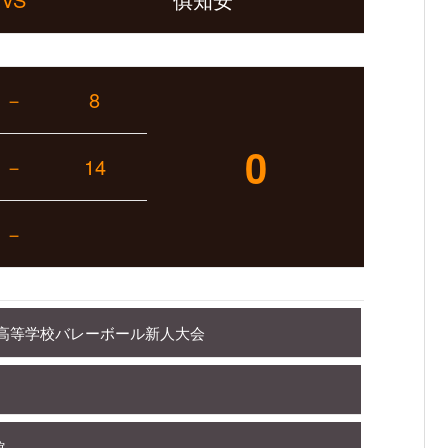
－
8
0
－
14
－
道高等学校バレーボール新人大会
館