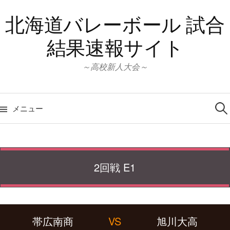
コ
北海道バレーボール 試合
ン
テ
結果速報サイト
ン
ツ
～高校新人大会～
へ
ス
検
キ
索:
メニュー
ッ
プ
2回戦 E1
帯広南商
VS
旭川大高