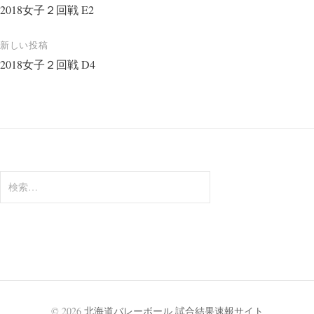
2018女子２回戦 E2
稿
ナ
新しい投稿
ビ
2018女子２回戦 D4
ゲ
ー
シ
ョ
ン
検
索:
© 2026
北海道バレーボール 試合結果速報サイト