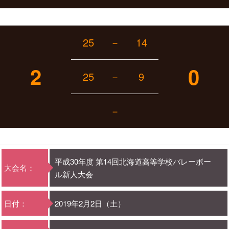
25
－
14
2
0
25
－
9
－
平成30年度 第14回北海道高等学校バレーボー
大会名：
ル新人大会
日付：
2019年2月2日（土）