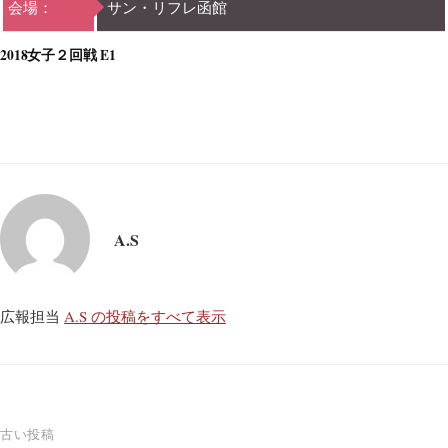
会場：
サン・リフレ函館
2018女子２回戦 E1
A.S
広報担当
A.S の投稿をすべて表示
投
古い投稿