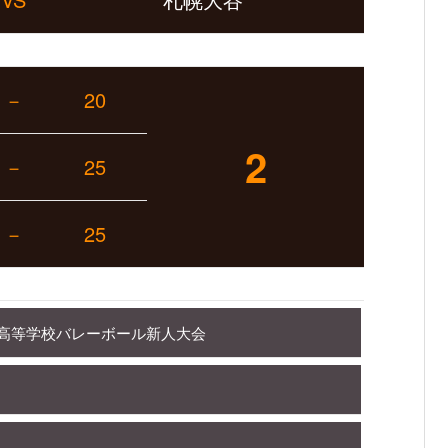
－
20
2
－
25
－
25
海道高等学校バレーボール新人大会