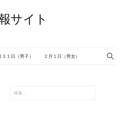
速報サイト
検
索:
月３１日（男子）
２月１日（男女）
検
索: