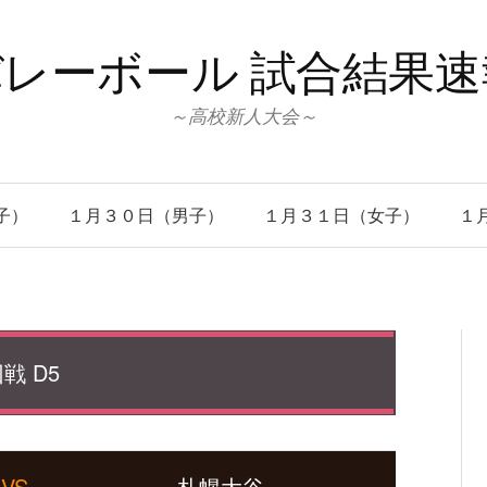
レーボール 試合結果
～高校新人大会～
子）
１月３０日（男子）
１月３１日（女子）
１
戦 D5
VS
札幌大谷