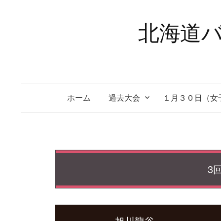
コ
ン
北海道バ
テ
ン
ツ
へ
ス
ホーム
過去大会
１月３０日（女
キ
ッ
プ
3回
旭川龍谷