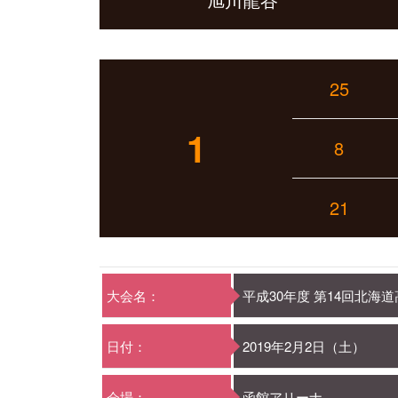
25
1
8
21
大会名：
平成30年度 第14回北
日付：
2019年2月2日（土）
会場：
函館アリーナ