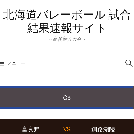
コ
北海道バレーボール 試合
ン
テ
結果速報サイト
ン
ツ
～高校新人大会～
へ
ス
検
キ
索:
メニュー
ッ
プ
C6
富良野
VS
釧路湖陵