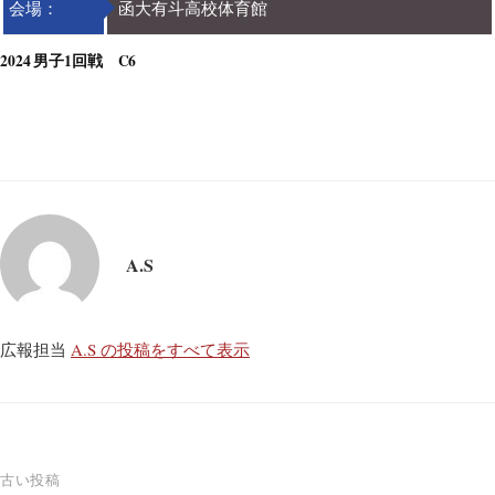
会場：
函大有斗高校体育館
2024 男子1回戦 C6
A.S
広報担当
A.S の投稿をすべて表示
投
古い投稿