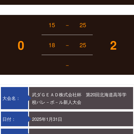
15
－
25
0
2
18
－
25
－
武ダＧＥＡＤ株式会社杯 第20回北海道高等学
大会名：
校バレ－ボ－ル新人大会
日付：
2025年1月31日