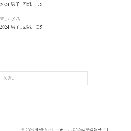
2024 男子1回戦 D6
稿
ナ
新しい投稿
ビ
2024 男子1回戦 D5
ゲ
ー
シ
ョ
ン
検
索:
© 2026
北海道バレーボール 試合結果速報サイト