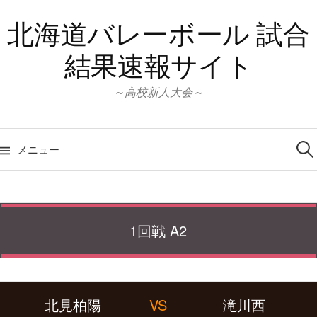
コ
北海道バレーボール 試合
ン
テ
結果速報サイト
ン
ツ
～高校新人大会～
へ
ス
検
キ
索:
メニュー
ッ
プ
1回戦 A2
北見柏陽
VS
滝川西