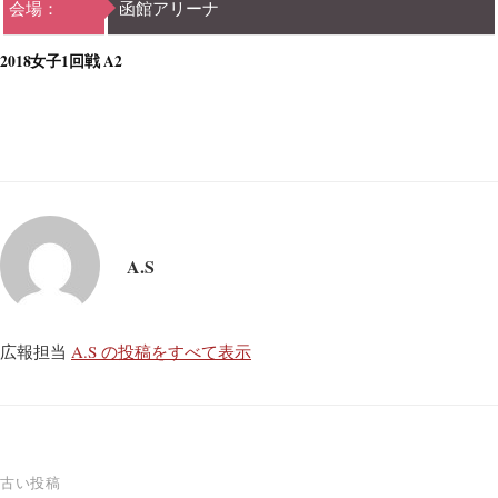
会場：
函館アリーナ
2018女子1回戦 A2
A.S
広報担当
A.S の投稿をすべて表示
投
古い投稿