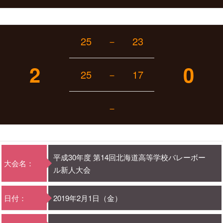
25
－
23
2
0
25
－
17
－
平成30年度 第14回北海道高等学校バレーボー
大会名：
ル新人大会
日付：
2019年2月1日（金）