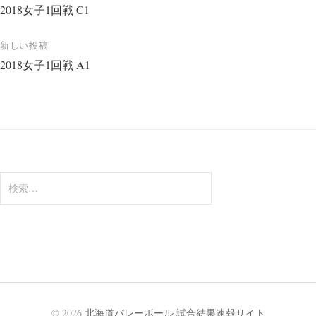
2018女子1回戦 C1
稿
ナ
新しい投稿
ビ
2018女子1回戦 A1
ゲ
ー
シ
ョ
ン
検
索:
© 2026
北海道バレーボール 試合結果速報サイト