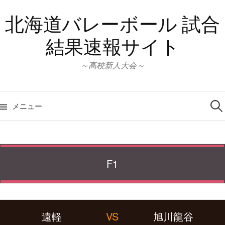
コ
北海道バレーボール 試合
ン
テ
結果速報サイト
ン
ツ
～高校新人大会～
へ
ス
検
キ
索:
メニュー
ッ
プ
F1
遠軽
VS
旭川龍谷