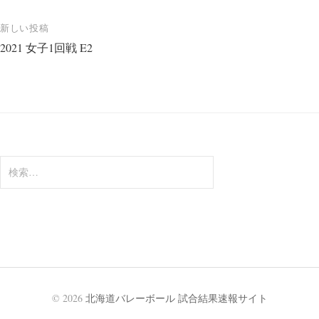
ナ
新しい投稿
ビ
2021 女子1回戦 E2
ゲ
ー
シ
ョ
ン
検
索:
© 2026
北海道バレーボール 試合結果速報サイト