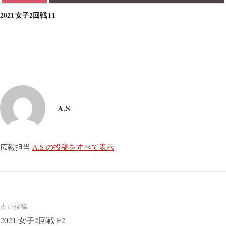
2021 女子2回戦 F1
A.S
広報担当
A.S の投稿をすべて表示
投
古い投稿
2021 女子2回戦 F2
稿