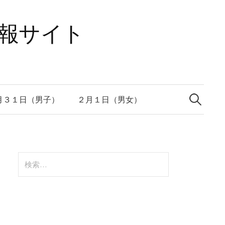
速報サイト
検
索:
月３１日（男子）
２月１日（男女）
検
索: