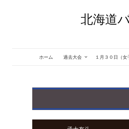
コ
ン
北海道バ
テ
ン
ツ
へ
ス
ホーム
過去大会
１月３０日（女
キ
ッ
プ
函大有斗