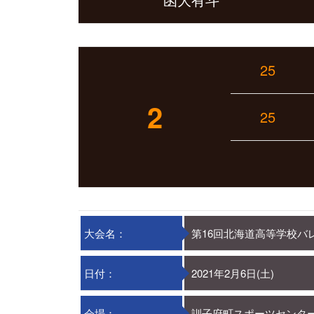
25
2
25
大会名：
第16回北海道高等学校バ
日付：
2021年2月6日(土)
会場：
訓子府町スポーツセンタ