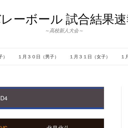
レーボール 試合結果
～高校新人大会～
子）
１月３０日（男子）
１月３１日（女子）
１
D4
VS
北見北斗