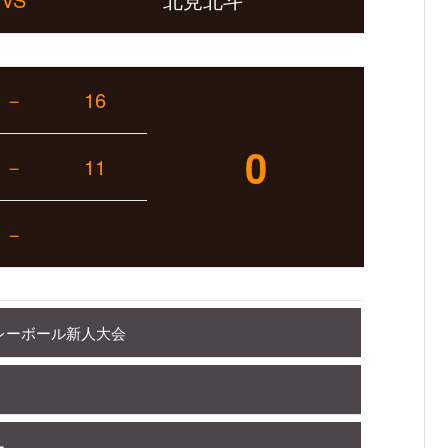
－
16
0
－
11
－
レーボール新人大会
ー