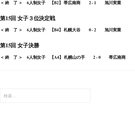
＜ 終 了 ＞ 6人制女子 【B2】 帯広南商 2 - 1 旭川実業
第15回 女子３位決定戦
＜ 終 了 ＞ 6人制女子 【B4】 札幌大谷 0 - 2 旭川実業
第15回 女子決勝
＜ 終 了 ＞ 6人制女子 【A4】 札幌山の手 2 - 0 帯広南商
検
索: