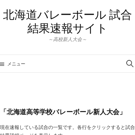
コ
北海道バレーボール 試合
ン
テ
結果速報サイト
ン
ツ
～高校新人大会～
へ
ス
検
キ
索:
メニュー
ッ
プ
「北海道高等学校バレーボール新人大会」
現在速報している試合の一覧です。各行をクリックすると試合